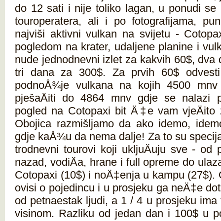
do 12 sati i nije toliko lagan, u ponudi se 
touroperatera, ali i po fotografijama, puno
najviši aktivni vulkan na svijetu - Cotop
pogledom na krater, udaljene planine i vul
nude jednodnevni izlet za kakvih 60$, dva
tri dana za 300$. Za prvih 60$ odves
podnoÅ¾je vulkana na kojih 4500 mnv
pješaÄiti do 4864 mnv gdje se nalazi p
pogled na Cotopaxi bit Ä‡e vam vjeÄito
Obojica razmišljamo da ako idemo, idem
gdje kaÅ¾u da nema dalje! Za to su specijal
trodnevni tourovi koji ukljuÄuju sve - od 
nazad, vodiÄa, hrane i full opreme do ulaz
Cotopaxi (10$) i noÄ‡enja u kampu (27$). 
ovisi o pojedincu i u prosjeku ga neÄ‡e do
od petnaestak ljudi, a 1 / 4 u prosjeku im
visinom. Razliku od jedan dan i 100$ u po