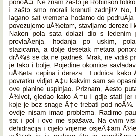
ponoÄ‡i. Ne znam zašto je Robinson toliko
i zašto smo morali krenuti zadnji!? No,
lagano sat vremena hodamo do podruÄja g
povezujemo uÅ¾etom, stavljamo dereze i 
Nakon pola sata dolazi dio s ledenim 
provlaÄenja, hodanja po uskim, pola
stazicama, a dolje desetak metara ponor
drÅ¾iš se da ne padneš. Mrak, ne vidiš 
je tako i bolje. Pojedine okomice savlad
uÅ¾eta, cepina i dereza... Ludnica, kako 
povratku vidjet Ä‡u kakvim sam se opasn
ove planine uspinjao. Priznam, Äesto pu
Å¾ivot, gledao kako Ä‡u i gdje stati jer 
koje je bez snage Ä‡e trebati pod noÅ¾.
ovdje nisam imao problema. Radimo pauze
sat i pol i ovo me spašava. Na ovim vis
dehidracija i cijelo vrijeme osjeÄ‡am Å¾e