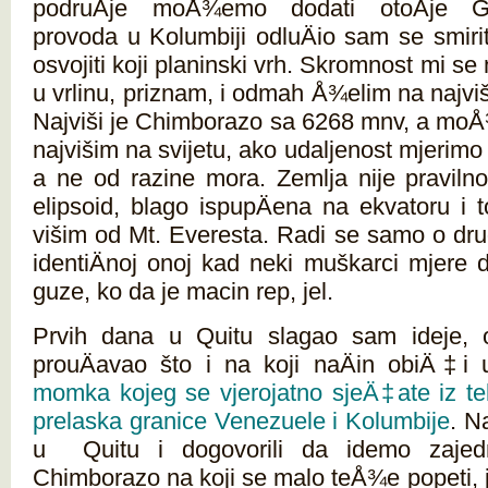
podruÄje moÅ¾emo dodati otoÄje G
provoda u Kolumbiji odluÄio sam se smiriti
osvojiti koji planinski vrh. Skromnost mi s
u vrlinu, priznam, i odmah Å¾elim na najvi
Najviši je Chimborazo sa 6268 mnv, a moÅ
najvišim na svijetu, ako udaljenost mjerimo
a ne od razine mora. Zemlja nije praviln
elipsoid, blago ispupÄena na ekvatoru i 
višim od Mt. Everesta. Radi se samo o druga
identiÄnoj onoj kad neki muškarci mjere
guze, ko da je macin rep, jel.
Prvih dana u Quitu slagao sam ideje, ob
prouÄavao što i na koji naÄin obiÄ‡i 
momka kojeg se vjerojatno sjeÄ‡ate iz te
prelaska granice Venezuele i Kolumbije
. N
u Quitu i dogovorili da idemo zajedn
Chimborazo na koji se malo teÅ¾e popeti, j