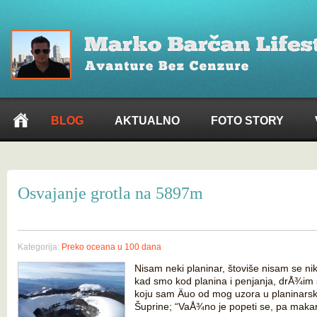
BLOG
AKTUALNO
FOTO STORY
Osvajanje grotla na 5897m
Kategorija:
Preko oceana u 100 dana
Nisam neki planinar, štoviše nisam se ni
kad smo kod planina i penjanja, drÅ¾im 
koju sam Äuo od mog uzora u planinarsko
Šuprine; “VaÅ¾no je popeti se, pa makar