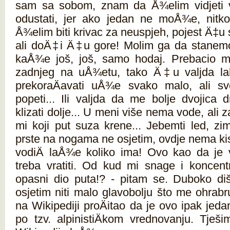
sam sa sobom, znam da Å¾elim vidjeti 
odustati, jer ako jedan ne moÅ¾e, nitko
Å¾elim biti krivac za neuspjeh, pojest Ä‡u 
ali doÄ‡i Ä‡u gore! Molim ga da stanemo m
kaÅ¾e još, još, samo hodaj. Prebacio m
zadnjeg na uÅ¾etu, tako Ä‡u valjda l
prekoraÄavati uÅ¾e svako malo, ali 
popeti... Ili valjda da me bolje dvojic
klizati dolje... U meni više nema vode, ali 
mi koji put suza krene... Jebemti led, zi
prste na nogama ne osjetim, ovdje nema kis
vodiÄ laÅ¾e koliko ima! Ovo kao da je v
treba vratiti. Od kud mi snage i koncentr
opasni dio puta!? - pitam se. Duboko di
osjetim niti malo glavobolju što me ohrab
na Wikipediji proÄitao da je ovo ipak jed
po tzv. alpinistiÄkom vrednovanju. Tješi