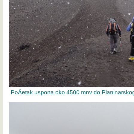
PoÄetak uspona oko 4500 mnv do Planinarsk