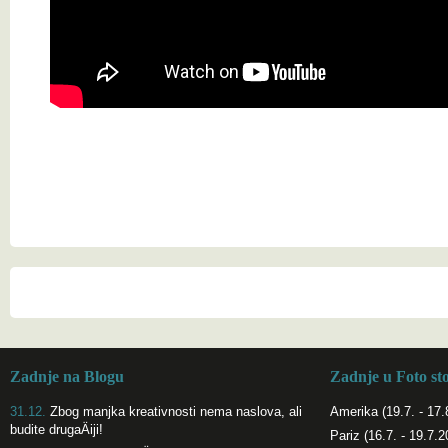
Zadnje na Blogu
Zadnje u Foto st
31.12.
Zbog manjka kreativnosti nema naslova, ali
Amerika (19.7. - 17.
budite drugaÄiji!
Pariz (16.7. - 19.7.2