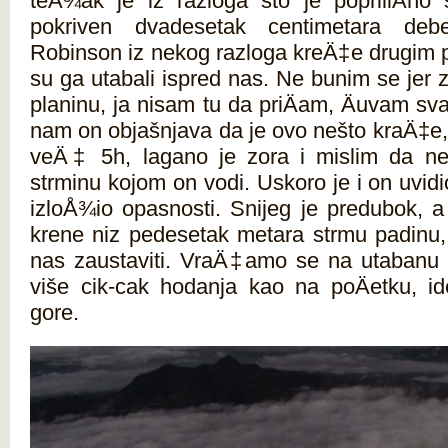
teÅ¾ak je iz razloga što je popriliÄno 
pokriven dvadesetak centimetara deb
Robinson iz nekog razloga kreÄ‡e drugim p
su ga utabali ispred nas. Ne bunim se jer
planinu, ja nisam tu da priÄam, Äuvam s
nam on objašnjava da je ovo nešto kraÄ‡e, 
veÄ‡ 5h, lagano je zora i mislim da 
strminu kojom on vodi. Uskoro je i on uvidi
izloÅ¾io opasnosti. Snijeg je predubok, a
krene niz pedesetak metara strmu padinu
nas zaustaviti. VraÄ‡amo se na utabanu 
više cik-cak hodanja kao na poÄetku, i
gore.