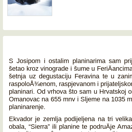
S Josipom i ostalim planinarima sam pri
šetao kroz vinograde i šume u FeriÄancima 
šetnja uz degustaciju Feravina te u zanim
raspoloÅ¾enom, raspjevanom i prijateljsko
planinari. Od vrhova što sam u Hrvatskoj o
Omanovac na 655 mnv i Sljeme na 1035 mn
planinarenje.
Ekvador je zemlja podijeljena na tri velika 
obala, “Sierra” ili planine te podruÄje Ama