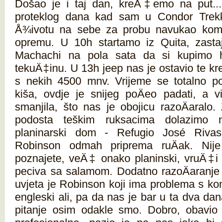
Došao je i taj dan, kreÄ‡emo na put..
proteklog dana kad sam u Condor Trek
Å¾ivotu na sebe za probu navukao komp
opremu. U 10h startamo iz Quita, zas
Machachi na pola sata da si kupimo hr
tekuÄ‡inu. U 13h jeep nas je ostavio te k
s nekih 4500 mnv. Vrijeme se totalno pog
kiša, ovdje je snijeg poÄeo padati, a vi
smanjila, što nas je obojicu razoÄaralo
podosta teškim ruksacima dolazim
planinarski dom - Refugio José Rivas
Robinson odmah priprema ruÄak. Nije
poznajete, veÄ‡ onako planinski, vruÄ‡i Ä
peciva sa salamom. Dodatno razoÄaranje
uvjeta je Robinson koji ima problema s ko
engleski ali, pa da nas je bar u ta dva da
pitanje osim odakle smo. Dobro, obavio je