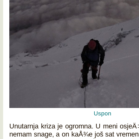
Uspon
Unutarnja kriza je ogromna. U meni osjeÄ‡
nemam snage, a on kaÅ¾e još sat vremena