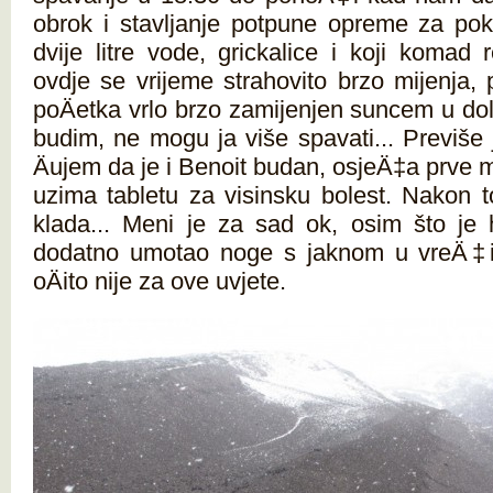
obrok i stavljanje potpune opreme za pok
dvije litre vode, grickalice i koji komad
ovdje se vrijeme strahovito brzo mijenja, 
poÄetka vrlo brzo zamijenjen suncem u do
budim, ne mogu ja više spavati... Previše
Äujem da je i Benoit budan, osjeÄ‡a prve m
uzima tabletu za visinsku bolest. Nakon 
klada... Meni je za sad ok, osim što je
dodatno umotao noge s jaknom u vreÄ‡i
oÄito nije za ove uvjete.