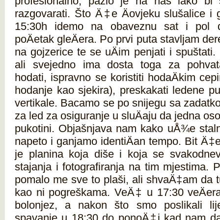
profesionalno, pazio je na nas iako bi
razgovarati. Što Ä‡e Äovjeku slušalice i
15:30h idemo na obaveznu sat i pol
poÄetak gleÄera. Po prvi puta stavljam der
na gojzerice te se uÄim penjati i spuštati
ali svejedno ima dosta toga za pohvata
hodati, ispravno se koristiti hodaÄkim c
hodanje kao sjekira), preskakati ledene pu
vertikale. Bacamo se po snijegu sa zadatk
za led za osiguranje u sluÄaju da jedna os
pukotini. Objašnjava nam kako uÅ¾e staln
napeto i ganjamo identiÄan tempo. Bit Ä‡e
je planina koja diše i koja se svakodne
stajanja i fotografiranja na tim mjestima. Po
pomalo me sve to plaši, ali shvaÄ‡am da t
kao ni pogreškama. VeÄ‡ u 17:30 veÄera
bolonjez, a nakon što smo poslikali lije
spavanje u 18:30 do ponoÄ‡i kad nam da