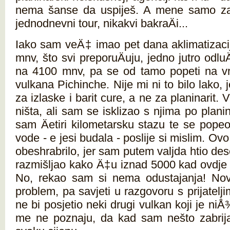
nema šanse da uspiješ. A mene samo za
jednodnevni tour, nikakvi bakraÄi...
Iako sam veÄ‡ imao pet dana aklimatizaci
mnv, što svi preporuÄuju, jedno jutro odl
na 4100 mnv, pa se od tamo popeti na 
vulkana Pichinche. Nije mi ni to bilo lako, 
za izlaske i barit cure, a ne za planinarit. 
ništa, ali sam se isklizao s njima po plani
sam Äetiri kilometarsku stazu te se pope
vode - e jesi budala - poslije si mislim. O
obeshrabrilo, jer sam putem valjda htio des
razmišljao kako Ä‡u iznad 5000 kad ovdje
No, rekao sam si nema odustajanja! Novc
problem, pa savjeti u razgovoru s prijatelj
ne bi posjetio neki drugi vulkan koji je niÅ¾i 
me ne poznaju, da kad sam nešto zabrij