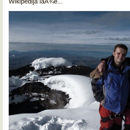
Wikipedija laÅ¾e...