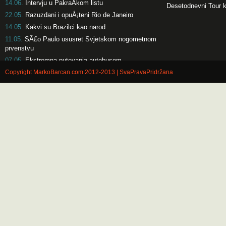
14.06.
Intervju u PakraÄkom listu
Desetodnevni Tour 
22.05.
Razuzdani i opuÅ¡teni Rio de Janeiro
14.05.
Kakvi su Brazilci kao narod
11.05.
SÃ£o Paulo ususret Svjetskom nogometnom
prvenstvu
07.05.
Ekstremna putovanja autobusom
Copyright MarkoBarcan.com 2012-2013 | SvaPravaPridržana