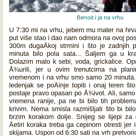
Benoit i ja na vrhu
U 7:30 mi na vrhu, jebem mu mater na hrva
put više stao i dao nam odmora na ovoj posl
300m dugaÄkoj strmini i što je zadnjih
minuta bilo pola sata... Šaljem ga u kra
Dolazim malo k sebi, voda, grickalice. Op
Å¾urili, jer u ovim trenutcima na plani
vremenom i na vrhu smo samo 20 minuta. 
ledenjak se poÄinje topiti i onaj teren š
postaje pravo opasan po Å¾ivot. Ali, samo
vremena ranije, pa ne bi bilo tih problem
krivim. Nema smisla razmišljati što bi bil
brzim korakom dolje. Snijeg se lijepi za 
Äetiri koraka treba ga cepinom otresti jer
skijama. Uspon od 6:30 sati na vrh pretvori