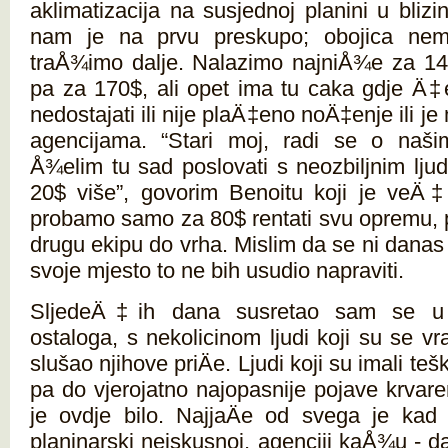
aklimatizacija na susjednoj planini u blizi
nam je na prvu preskupo; obojica ne
traÅ¾imo dalje. Nalazimo najniÅ¾e za 14
pa za 170$, ali opet ima tu caka gdje Ä‡e
nedostajati ili nije plaÄ‡eno noÄ‡enje ili je
agencijama. “Stari moj, radi se o naš
Å¾elim tu sad poslovati s neozbiljnim lju
20$ više”, govorim Benoitu koji je veÄ‡
probamo samo za 80$ rentati svu opremu, p
drugu ekipu do vrha. Mislim da se ni danas 
svoje mjesto to ne bih usudio napraviti.
SljedeÄ‡ih dana susretao sam se u 
ostaloga, s nekolicinom ljudi koji su se vra
slušao njihove priÄe. Ljudi koji su imali te
pa do vjerojatno najopasnije pojave krvar
je ovdje bilo. NajjaÄe od svega je kad t
planinarski neiskusnoj, agenciji kaÅ¾u - da 