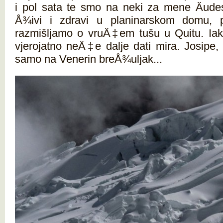
i pol sata te smo na neki za mene Äude
Å¾ivi i zdravi u planinarskom domu, pi
razmišljamo o vruÄ‡em tušu u Quitu. Iak
vjerojatno neÄ‡e dalje dati mira. Josipe
samo na Venerin breÅ¾uljak...