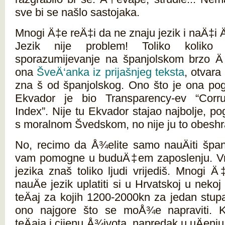
sve bi se našlo sastojaka.
Mnogi Ä‡e reÄ‡i da ne znaju jezik i naÄ‡i 
Jezik nije problem! Toliko koliko
sporazumijevanje na španjolskom brzo Ä‡
ona
ŠveÄ‘anka iz prijašnjeg teksta
, otvara
zna š od španjolskog. Ono što je ona pogl
Ekvador je bio Transparency-ev “Corru
Index”. Nije tu Ekvador stajao najbolje, p
s moralnom Švedskom, no nije ju to obesh
No, recimo da Å¾elite samo nauÄiti špa
vam pomogne u buduÄ‡em zaposlenju. Vrij
jezika znaš toliko ljudi vrijediš. Mnogi 
nauÄe jezik uplatiti si u Hrvatskoj u nekoj 
teÄaj za kojih 1200-2000kn za jedan stupa
ono najgore što se moÅ¾e napraviti. Ka
teÄaja i cijenu Å¾ivota, napredak u uÄenju 