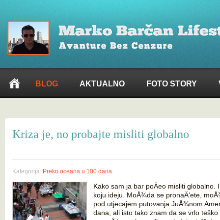
BLOG
AKTUALNO
FOTO STORY
Kriza je, no probajte misliti globalno
Kategorija:
Preko oceana u 100 dana
Kako sam ja bar poÄeo misliti globalno. Is
koju ideju. MoÅ¾da se pronaÄ‘ete, mo
pod utjecajem putovanja JuÅ¾nom Ameri
dana, ali isto tako znam da se vrlo teško