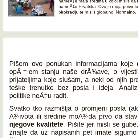
nameÄ‡e mala sredina u kojoj misliš da
nameÄ‡e Hrvatska. Ovo je moja posveta 
birokraciju te misliš globalno! Normalno,
Pišem ovo ponukan informacijama koje
opÄ‡em stanju naše drÅ¾ave, o vijesti
prijateljima koje slušam, a neki od njih pr
teške trenutke bez posla i ideja. Analizu
politike neÄ‡u radit.
Svatko tko razmišlja o promjeni posla (ak
Å¾ivota ili sredine moÅ¾da prvo da stav
njegove kvalitete
. Pišite jer misli se gube
znajte da uz napisanih pet imate sigurno 