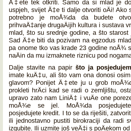
Ä‡ete tek otkriti. Samo da si mlad je dov
uspjeh, svijet Ä‡e ti dalje otvoriti oÄi! Ako
potrebno je moÅ¾da da budete otvor
prihvaÄ‡anje drugaÄijih kultura i sustava vri
mlad, što su srednje godine, a što starost 
Sad Ä‡e biti da pozivam na egzodus mlad
pa onome tko vas krade 23 godine noÅ¾ se
naÄin da mu izmaknete riznicu pod nogama. 
Dalje stavite na papir
što ja posjeduje
imate kuÄ‡u, ali što vam ona donosi osim 
glavom? Ponijet Ä‡ete ju u grob moÅ¾
prokleti hrÄci kad se radi o zemljištu, osta
upravo zato nam LiniÄ‡ i vuÄe one poreze
moÅ¾e se jel. MoÅ¾da posjedujet
posjedujete kredit. I to se da riješiti, zatvo
ili jednostavno pustiti birokraciji da radi
izgubite. Ili uzmite još veÄ‡i s poÄekom o