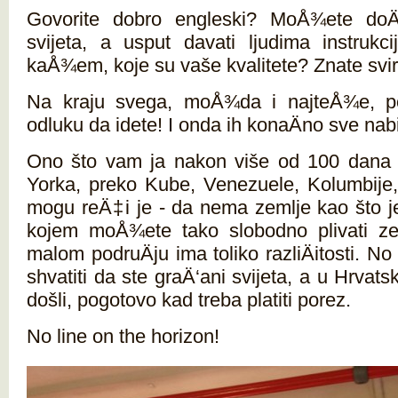
Govorite dobro engleski? MoÅ¾ete doÄ
svijeta, a usput davati ljudima instrukc
kaÅ¾em, koje su vaše kvalitete? Znate svi
Na kraju svega, moÅ¾da i najteÅ¾e, pot
odluku da idete! I onda ih konaÄno sve na
Ono što vam ja nakon više od 100 dana
Yorka, preko Kube, Venezuele, Kolumbije
mogu reÄ‡i je - da nema zemlje kao što j
kojem moÅ¾ete tako slobodno plivati ze
malom podruÄju ima toliko razliÄitosti. N
shvatiti da ste graÄ‘ani svijeta, a u Hrvats
došli, pogotovo kad treba platiti porez.
No line on the horizon!