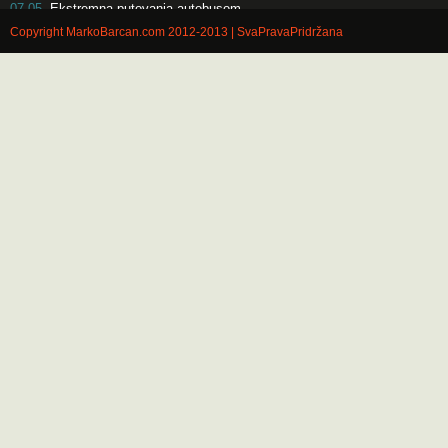
07.05.
Ekstremna putovanja autobusom
Copyright MarkoBarcan.com 2012-2013 | SvaPravaPridržana