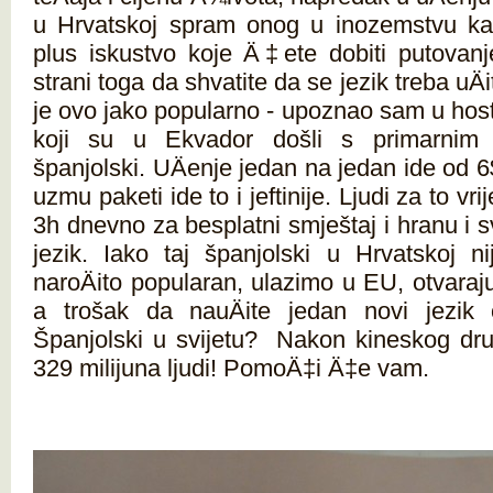
u Hrvatskoj spram onog u inozemstvu kad
plus iskustvo koje Ä‡ete dobiti putovan
strani toga da shvatite da se jezik treba uÄ
je ovo jako popularno - upoznao sam u host
koji su u Ekvador došli s primarnim 
španjolski. UÄenje jedan na jedan ide od 6
uzmu paketi ide to i jeftinije. Ljudi za to v
3h dnevno za besplatni smještaj i hranu i
jezik. Iako taj španjolski u Hrvatskoj 
naroÄito popularan, ulazimo u EU, otvaraj
a trošak da nauÄite jedan novi jezik 
Španjolski u svijetu? Nakon kineskog drug
329 milijuna ljudi! PomoÄ‡i Ä‡e vam.