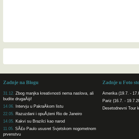
Zadnje na Blogu
Zadnje u Foto st
31.12.
Zbog manjka kreativnosti nema naslova, ali
Amerika (19.7. - 17.
budite drugaÄiji!
Pariz (16.7. - 19.7.2
14.06.
Intervju u PakraÄkom listu
Desetodnevni Tour 
22.05.
Razuzdani i opuÅ¡teni Rio de Janeiro
14.05.
Kakvi su Brazilci kao narod
11.05.
SÃ£o Paulo ususret Svjetskom nogometnom
prvenstvu