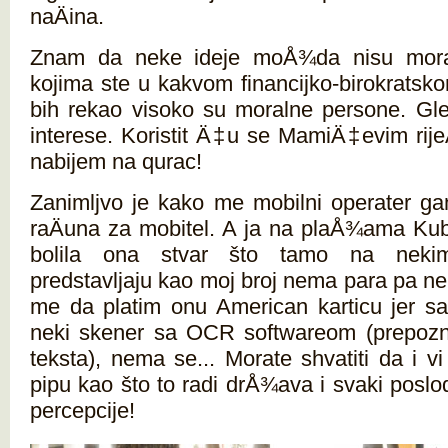
naÄina.
Znam da neke ideje moÅ¾da nisu moral
kojima ste u kakvom financijko-birokratsk
bih rekao visoko su moralne persone. Gle
interese. Koristit Ä‡u se MamiÄ‡evim rijeÄ
nabijem na qurac!
Zanimljvo je kako me mobilni operater g
raÄuna za mobitel. A ja na plaÅ¾ama Ku
bolila ona stvar što tamo na nekim
predstavljaju kao moj broj nema para pa ne
me da platim onu American karticu jer sa
neki skener sa OCR softwareom (prepozn
teksta), nema se... Morate shvatiti da i v
pipu kao što to radi drÅ¾ava i svaki poslo
percepcije!