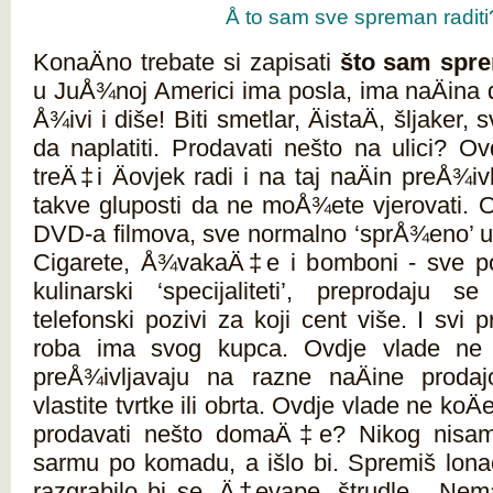
Å to sam sve spreman raditi
KonaÄno trebate si zapisati
što sam spre
u JuÅ¾noj Americi ima posla, ima naÄina 
Å¾ivi i diše! Biti smetlar, ÄistaÄ, šljaker,
da naplatiti. Prodavati nešto na ulici? Ov
treÄ‡i Äovjek radi i na taj naÄin preÅ¾iv
takve gluposti da ne moÅ¾ete vjerovati. 
DVD-a filmova, sve normalno ‘sprÅ¾eno’ u 
Cigarete, Å¾vakaÄ‡e i bomboni - sve po 
kulinarski ‘specijaliteti’, preprodaju se
telefonski pozivi za koji cent više. I svi 
roba ima svog kupca. Ovdje vlade ne 
preÅ¾ivljavaju na razne naÄine proda
vlastite tvrtke ili obrta. Ovdje vlade ne koÄ
prodavati nešto domaÄ‡e? Nikog nisam
sarmu po komadu, a išlo bi. Spremiš lonac
razgrabilo bi se. Ä†evape, štrudle... Nem